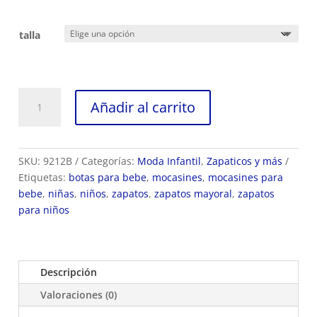
talla
Zapatos
Añadir al carrito
para
bebé
marca
Mayoral
SKU:
9212B
Categorías:
Moda Infantil
,
Zapaticos y más
ref
Etiquetas:
botas para bebe
,
mocasines
,
mocasines para
9213B
bebe
,
niñas
,
niños
,
zapatos
,
zapatos mayoral
,
zapatos
cantidad
para niños
Descripción
Valoraciones (0)