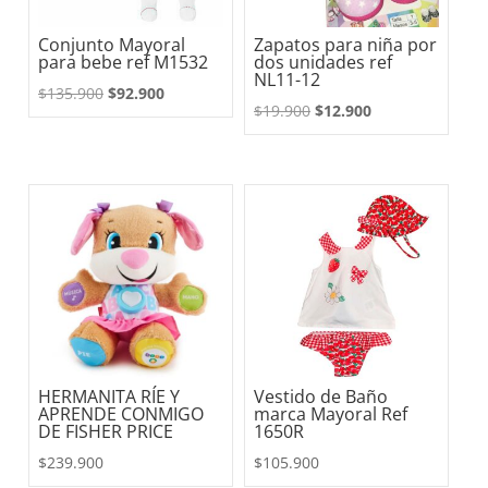
Conjunto Mayoral
Zapatos para niña por
para bebe ref M1532
dos unidades ref
NL11-12
El
El
$
135.900
$
92.900
El
El
$
19.900
$
12.900
precio
precio
precio
precio
original
actual
original
actual
era:
es:
era:
es:
$135.900.
$92.900.
$19.900.
$12.900.
HERMANITA RÍE Y
Vestido de Baño
APRENDE CONMIGO
marca Mayoral Ref
DE FISHER PRICE
1650R
$
239.900
$
105.900