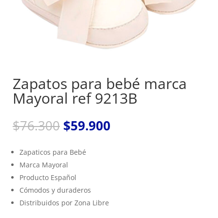
Zapatos para bebé marca
Mayoral ref 9213B
El
El
$
76.300
$
59.900
precio
precio
original
actual
Zapaticos para Bebé
era:
es:
Marca Mayoral
$76.300.
$59.900.
Producto Español
Cómodos y duraderos
Distribuidos por Zona Libre