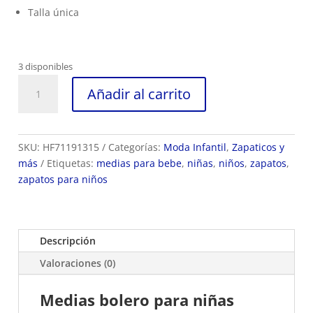
Talla única
3 disponibles
Set
Añadir al carrito
de
Medias
bolero
para
SKU:
HF71191315
Categorías:
Moda Infantil
,
Zapaticos y
niñas
más
Etiquetas:
medias para bebe
,
niñas
,
niños
,
zapatos
,
blancas
zapatos para niños
ref
HF71191
cantidad
Descripción
Valoraciones (0)
Medias bolero para niñas