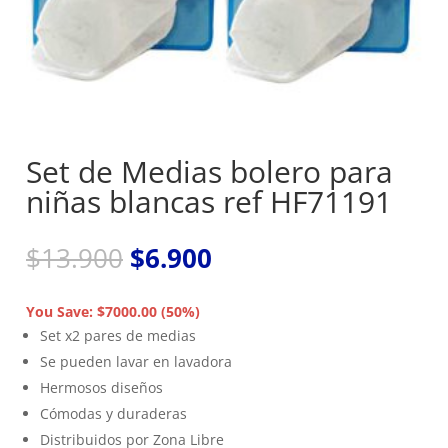
Set de Medias bolero para
niñas blancas ref HF71191
El
El
$
13.900
$
6.900
precio
precio
original
actual
You Save: $7000.00 (50%)
era:
es:
Set x2 pares de medias
$13.900.
$6.900.
Se pueden lavar en lavadora
Hermosos diseños
Cómodas y duraderas
Distribuidos por Zona Libre