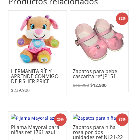
Productos relacionados
32%
HERMANITA RÍE Y
Zapatos para bebé
APRENDE CONMIGO
cascarita ref JP151
DE FISHER PRICE
El
El
$
18.900
$
12.900
$
239.900
precio
precio
original
actual
era:
es:
$18.900.
$12.900.
25%
35%
Pijama Mayoral para
Zapatos para niña
niñas ref 1761 azul
rosa por dos
unidades ref NL21-22