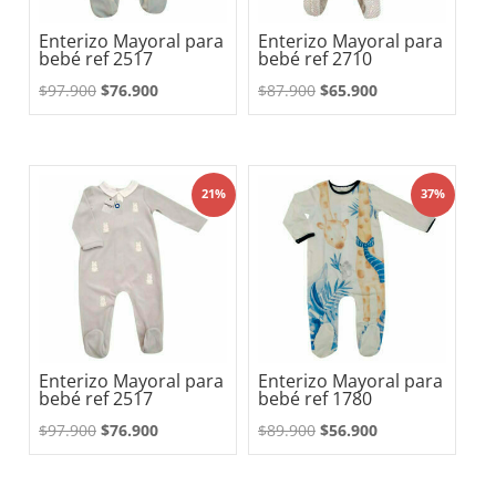
Enterizo Mayoral para
Enterizo Mayoral para
bebé ref 2517
bebé ref 2710
El
El
El
El
$
97.900
$
76.900
$
87.900
$
65.900
precio
precio
precio
precio
original
actual
original
actual
era:
es:
era:
es:
21%
37%
$97.900.
$76.900.
$87.900.
$65.900.
Enterizo Mayoral para
Enterizo Mayoral para
bebé ref 2517
bebé ref 1780
El
El
El
El
$
97.900
$
76.900
$
89.900
$
56.900
precio
precio
precio
precio
original
actual
original
actual