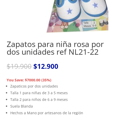
Zapatos para niña rosa por
dos unidades ref NL21-22
El
El
$
19.900
$
12.900
precio
precio
original
actual
You Save: $7000.00 (35%)
era:
es:
Zapaticos por dos unidades
$19.900.
$12.900.
Talla 1 para niñas de 3 a 5 meses
Talla 2 para niños de 6 a 9 meses
Suela Blanda
Hechos a Mano por artesanos de la región