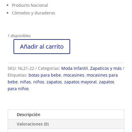
Producto Nacional
Cómodos y duraderos
1 disponibles
Añadir al carrito
Zapatos
para
niña
SKU:
NL21-22
Categorías:
Moda Infantil
,
Zapaticos y más
rosa
Etiquetas:
botas para bebe
,
mocasines
,
mocasines para
por
bebe
,
niñas
,
niños
,
zapatos
,
zapatos mayoral
,
zapatos
dos
para niños
unidades
ref
NL21-
22
Descripción
cantidad
Valoraciones (0)