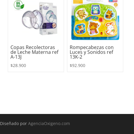
Copas Recolectoras
Rompecabezas con
de Leche Materna ref
Luces y Sonidos ref
A-13J
13K-2
$
28.900
$
92.900
Diseñado por
AgenciaOxigeno.com