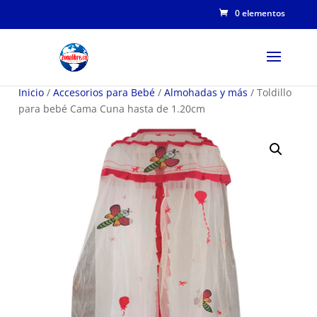
0 elementos
Inicio
/
Accesorios para Bebé
/
Almohadas y más
/ Toldillo
para bebé Cama Cuna hasta de 1.20cm