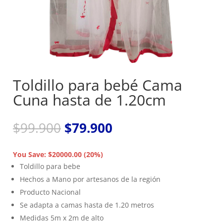
Toldillo para bebé Cama
Cuna hasta de 1.20cm
El
El
$
99.900
$
79.900
precio
precio
original
actual
You Save: $20000.00 (20%)
era:
es:
Toldillo para bebe
$99.900.
$79.900.
Hechos a Mano por artesanos de la región
Producto Nacional
Se adapta a camas hasta de 1.20 metros
Medidas 5m x 2m de alto