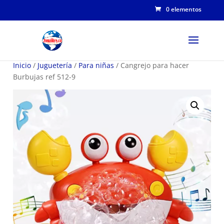
0 elementos
Inicio
/
Juguetería
/
Para niñas
/ Cangrejo para hacer
Burbujas ref 512-9