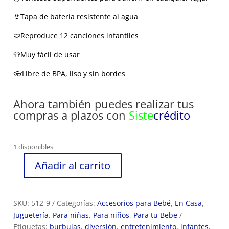
👙Tapa de batería resistente al agua
🩲Reproduce 12 canciones infantiles
👕Muy fácil de usar
👓Libre de BPA, liso y sin bordes
Ahora también puedes realizar tus
compras a plazos con
Siste
crédito
1 disponibles
Añadir al carrito
Cangrejo
para
hacer
SKU:
512-9
Categorías:
Accesorios para Bebé
,
En Casa
,
Burbujas
Juguetería
,
Para niñas
,
Para niños
,
Para tu Bebe
ref
Etiquetas:
burbujas
,
diversión
,
entretenimiento
,
infantes
,