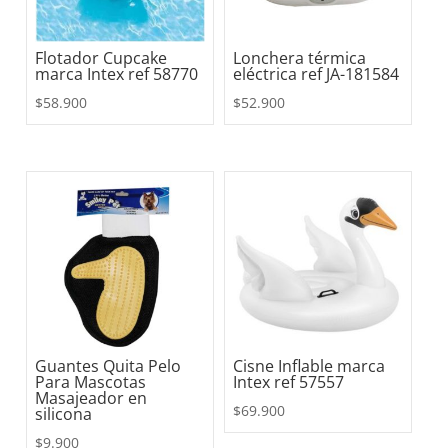
Flotador Cupcake
Lonchera térmica
marca Intex ref 58770
eléctrica ref JA-181584
$
58.900
$
52.900
Guantes Quita Pelo
Cisne Inflable marca
Para Mascotas
Intex ref 57557
Masajeador en
$
69.900
silicona
$
9.900