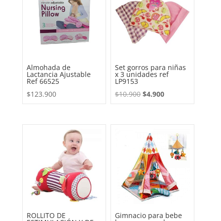
Almohada de
Set gorros para niñas
Lactancia Ajustable
x 3 unidades ref
Ref 66525
LP9153
El
El
$
123.900
$
10.900
$
4.900
precio
precio
original
actual
era:
es:
$10.900.
$4.900.
ROLLITO DE
Gimnacio para bebe