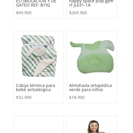
ESTIMULACIÓN Y DE
happy space play gym
GATEO REF: B192
rf JL631-1A
$
99.900
$
269.900
Cobija térmica para
Almohada ortopédica
bebé antialergica
verde para niños
$
32.900
$
18.900