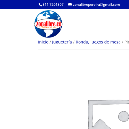
311 7201307
zonalibrepereira@gmail.com
Inicio
/
Juguetería
/
Ronda, juegos de mesa
/ Pi