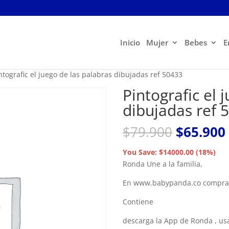
Inicio
Mujer
Bebes
E
ntografic el juego de las palabras dibujadas ref 50433
Pintografic el 
dibujadas ref 
El
$
79.900
$
65.900
precio
original
You Save: $14000.00 (18%)
era:
Ronda Une a la familia,
$79.900.
En www.babypanda.co compras 
Contiene
descarga la App de Ronda , us