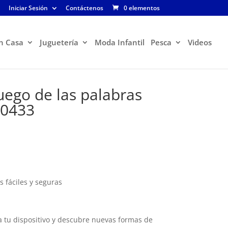
Iniciar Sesión
Contáctenos
0 elementos
n Casa
Juguetería
Moda Infantil
Pesca
Videos
juego de las palabras
50433
El
precio
actual
es:
$65.900.
fáciles y seguras
a tu dispositivo y descubre nuevas formas de