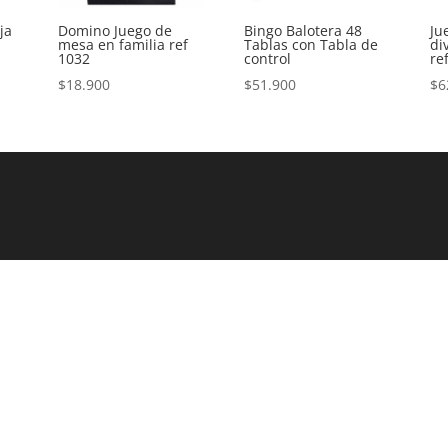
ja
Domino Juego de
Bingo Balotera 48
Ju
mesa en familia ref
Tablas con Tabla de
di
1032
control
re
$
18.900
$
51.900
$
6