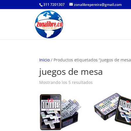
311 7201307
zonalibrepereira@gmail.com
Inicio
/ Productos etiquetados “juegos de mesa
juegos de mesa
Ordenado
Mostrando los 5 resultados
por
los
últimos