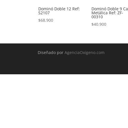
Dominó Doble 12 Ref:
Dominó Doble 9 Ca
S2107
Metálica Ref: ZF-
00310
$
68.900
$
40.900
Diseñado por
AgenciaOxigeno.com