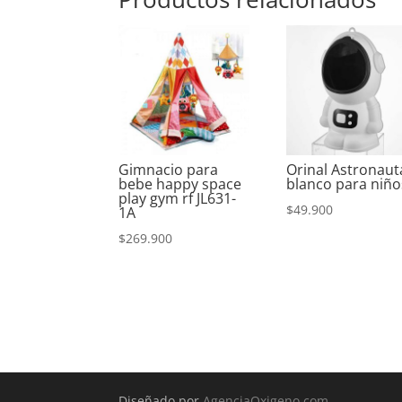
Gimnacio para
Orinal Astronaut
bebe happy space
blanco para niño
play gym rf JL631-
$
49.900
1A
$
269.900
Diseñado por
AgenciaOxigeno.com