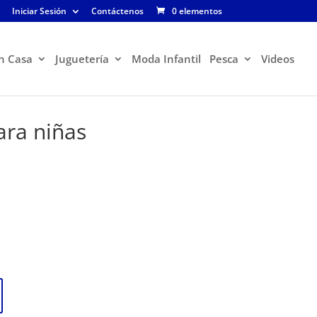
Iniciar Sesión
Contáctenos
0 elementos
n Casa
Juguetería
Moda Infantil
Pesca
Videos
ara niñas