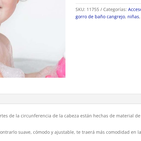
ducha
para
SKU:
11755
Categorías:
Acces
niñas
gorro de baño cangrejo
,
niñas
cantidad
rtes de la circunferencia de la cabeza están hechas de material de
trarlo suave, cómodo y ajustable, te traerá más comodidad en la v