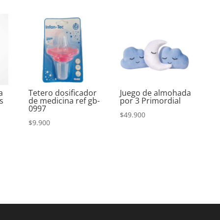
a
Tetero dosificador
Juego de almohada
s
de medicina ref gb-
por 3 Primordial
0997
$
49.900
$
9.900