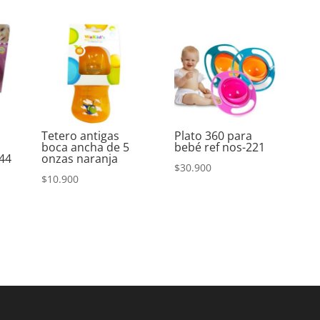
Tetero antigas
Plato 360 para
boca ancha de 5
bebé ref nos-221
044
onzas naranja
$
30.900
$
10.900