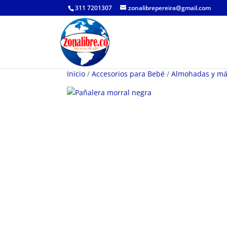
311 7201307
zonalibrepereira@gmail.com
Inicio
/
Accesorios para Bebé
/
Almohadas y m