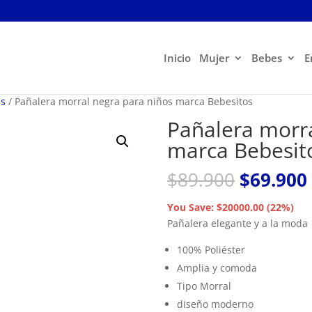
Inicio
Mujer
Bebes
E
ás
/ Pañalera morral negra para niños marca Bebesitos
Pañalera morra
marca Bebesit
El
$
89.900
$
69.900
precio
original
You Save: $20000.00 (22%)
era:
Pañalera elegante y a la moda
$89.900.
100% Poliéster
Amplia y comoda
Tipo Morral
diseño moderno