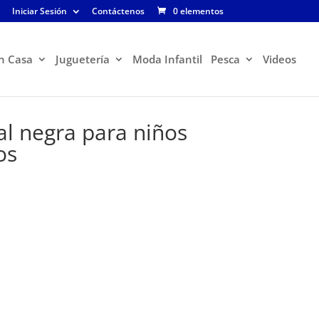
Iniciar Sesión
Contáctenos
0 elementos
n Casa
Juguetería
Moda Infantil
Pesca
Videos
l negra para niños
os
El
precio
actual
es:
$69.900.