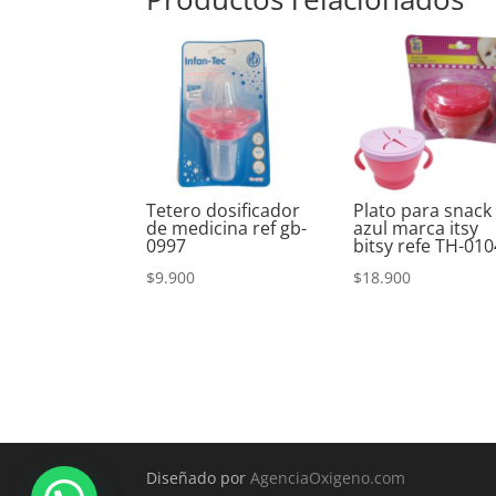
Tetero dosificador
Plato para snack
de medicina ref gb-
azul marca itsy
0997
bitsy refe TH-01
$
9.900
$
18.900
Diseñado por
AgenciaOxigeno.com