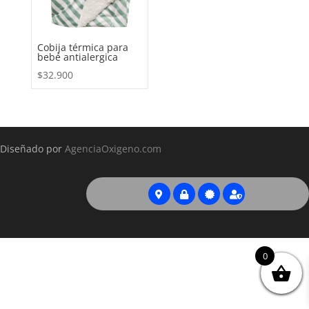
Cobija térmica para
bebé antialergica
$
32.900
Diseñado por
AgenciaOxigeno.com
0