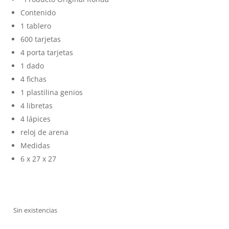
Contenido
1 tablero
600 tarjetas
4 porta tarjetas
1 dado
4 fichas
1 plastilina genios
4 libretas
4 lápices
reloj de arena
Medidas
6 x 27 x 27
Sin existencias