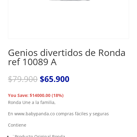
Genios divertidos de Ronda
ref 10089 A
El
El
$
79.900
$
65.900
precio
precio
original
actual
You Save: $14000.00 (18%)
era:
es:
Ronda Une a la familia,
$79.900.
$65.900.
En www.babypanda.co compras fáciles y seguras
Contiene
¨Producto Original Ronda