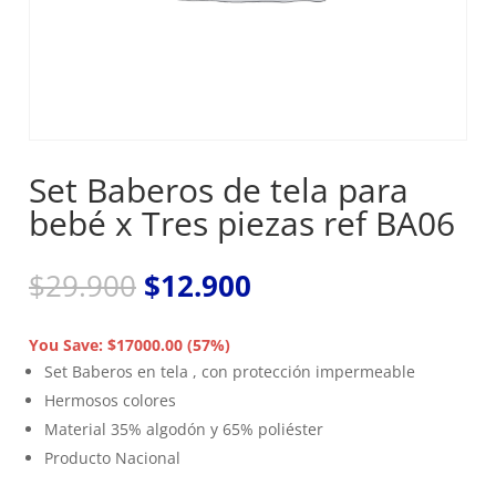
Set Baberos de tela para
bebé x Tres piezas ref BA06
El
El
$
29.900
$
12.900
precio
precio
original
actual
You Save: $17000.00 (57%)
era:
es:
Set Baberos en tela , con protección impermeable
$29.900.
$12.900.
Hermosos colores
Material 35% algodón y 65% poliéster
Producto Nacional