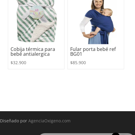
Cobija térmica para
Fular porta bebé ref
bebé antialergica
BG01
$
32.900
$
85.900
Diseñado por
AgenciaOxigeno.com