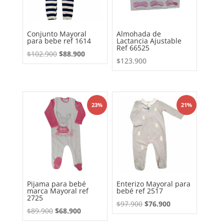
Conjunto Mayoral
Almohada de
para bebe ref 1614
Lactancia Ajustable
Ref 66525
El
El
$
102.900
$
88.900
$
123.900
precio
precio
original
actual
era:
es:
$102.900.
$88.900.
23%
21%
Pijama para bebé
Enterizo Mayoral para
marca Mayoral ref
bebé ref 2517
2725
El
El
$
97.900
$
76.900
El
El
$
89.900
$
68.900
precio
precio
precio
precio