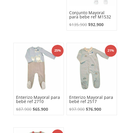
Conjunto Mayoral
para bebe ref M1532
El
El
$
135.900
$
92.900
precio
precio
original
actual
era:
es:
25%
21%
$135.900.
$92.900.
Enterizo Mayoral para
Enterizo Mayoral para
bebé ref 2710
bebé ref 2517
El
El
El
El
$
87.900
$
65.900
$
97.900
$
76.900
precio
precio
precio
precio
original
actual
original
actual
era:
es:
era:
es: