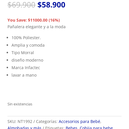
El
El
$
69.900
$
58.900
precio
precio
original
actual
You Save: $11000.00 (16%)
era:
es:
Pañalera elegante y a la moda
$69.900.
$58.900.
100% Poliester.
Amplia y comoda
Tipo Morral
diseño moderno
Marca Infactec
lavar a mano
Sin existencias
SKU:
NT1992
Categorías:
Accesorios para Bebé
,
Almohadas y más
Etiquetas:
Bebes
,
Cobija para bebe