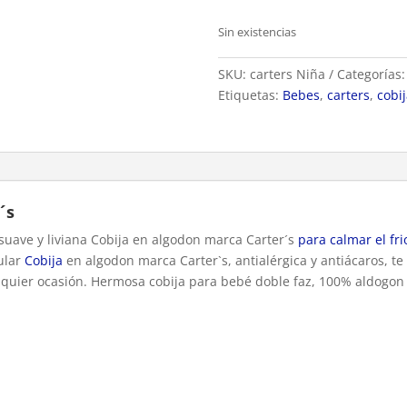
Sin existencias
SKU:
carters Niña
Categorías
Etiquetas:
Bebes
,
carters
,
cobi
´s
uave y liviana Cobija en algodon marca Carter´s
para calmar el fri
ular
Cobija
en algodon marca Carter`s, antialérgica y antiácaros, te
ualquier ocasión. Hermosa cobija para bebé doble faz, 100% aldogon