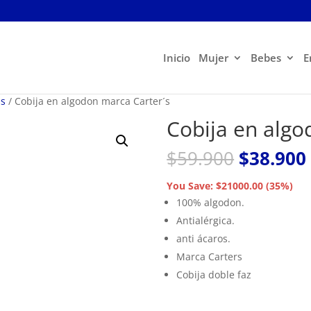
Inicio
Mujer
Bebes
E
ás
/ Cobija en algodon marca Carter´s
Cobija en algo
El
$
59.900
$
38.900
precio
original
You Save: $21000.00 (35%)
era:
100% algodon.
$59.900.
Antialérgica.
anti ácaros.
Marca Carters
Cobija doble faz