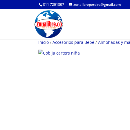
311 7201307
zonalibrepereira@gmail.com
Inicio
/
Accesorios para Bebé
/
Almohadas y m