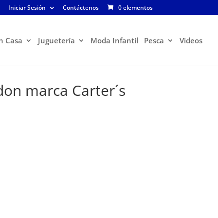
Iniciar Sesión
Contáctenos
0 elementos
n Casa
Juguetería
Moda Infantil
Pesca
Videos
don marca Carter´s
El
precio
actual
es:
$38.900.