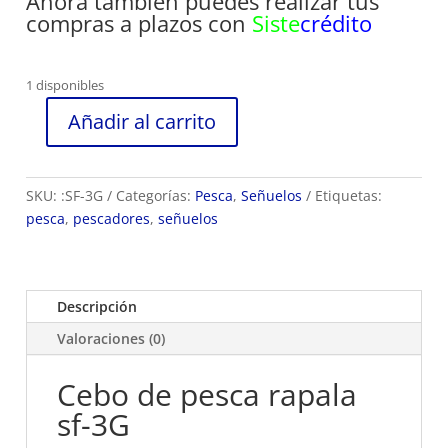
Ahora tambien puedes realizar tus
compras a plazos con
Siste
crédito
1 disponibles
Añadir al carrito
Cebo
de
pesca
SKU:
:SF-3G
Categorías:
Pesca
,
Señuelos
Etiquetas:
rapala
pesca
,
pescadores
,
señuelos
19
cm
ref
sf-
Descripción
3G
Valoraciones (0)
cantidad
Cebo de pesca rapala
sf-3G