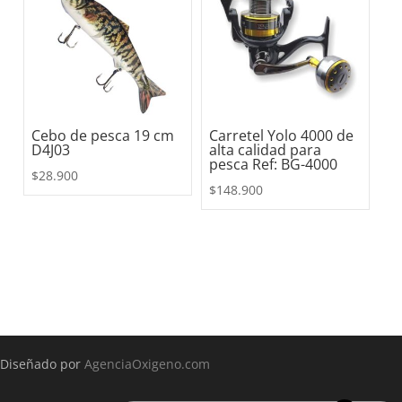
Cebo de pesca 19 cm
Carretel Yolo 4000 de
D4J03
alta calidad para
pesca Ref: BG-4000
$
28.900
$
148.900
Diseñado por
AgenciaOxigeno.com