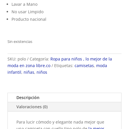
Lavar a Mano
No usar Limpido
Producto nacional
Sin existencias
SKU:
polo
Categoría:
Ropa para niños , lo mejor de la
moda en zona libre.co
Etiquetas:
camisetas
,
moda
infantil
,
niñas
,
niños
Descripción
Valoraciones (0)
Para lucir cómodo y elegante nada mejor que
una camiseta con cuello tipo polo de
la mejor