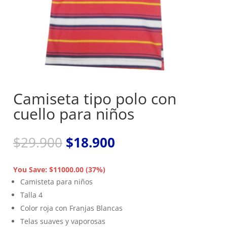
Camiseta tipo polo con
cuello para niños
El
El
$
29.900
$
18.900
precio
precio
original
actual
You Save: $11000.00 (37%)
era:
es:
Camisteta para niños
$29.900.
$18.900.
Talla 4
Color roja con Franjas Blancas
Telas suaves y vaporosas