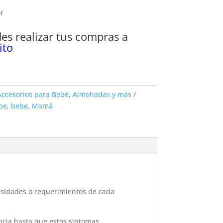
or
s realizar tus compras a
ito
Accesorios para Bebé
,
Almohadas y más
be
,
bebe
,
Mamá
esidades o requerimientos de cada
ncia hasta que estos sintomas