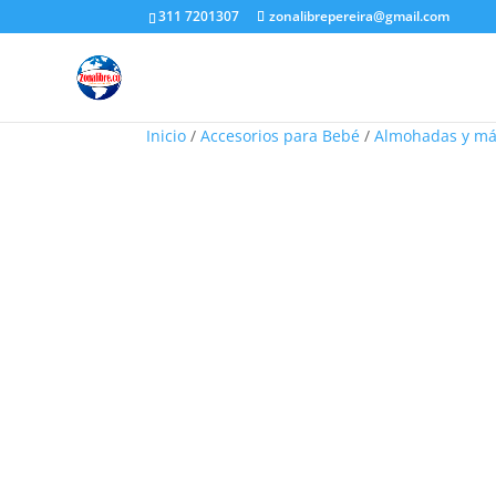
311 7201307
zonalibrepereira@gmail.com
Inicio
/
Accesorios para Bebé
/
Almohadas y m