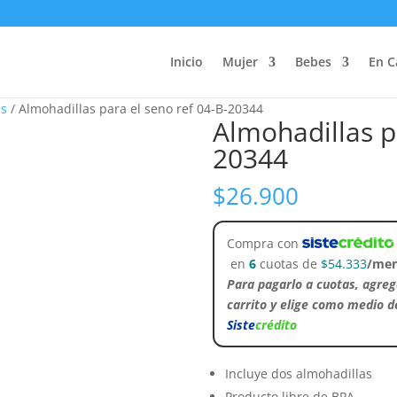
Inicio
Mujer
Bebes
En C
ás
/ Almohadillas para el seno ref 04-B-20344
Almohadillas p
20344
$
26.900
Compra con
en
6
cuotas de
$
54.333
/men
Para pagarlo a cuotas, agreg
carrito y elige como medio 
Siste
crédito
Incluye dos almohadillas
Producto libre de BPA