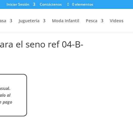
Iniciar Sesión
Contáctenos
0 elementos
asa
Juguetería
Moda Infantil
Pesca
Videos
ara el seno ref 04-B-
sual.
alo al
de pago