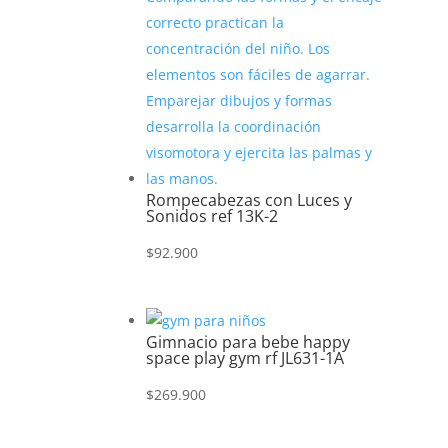
Rompecabezas con Luces y
Sonidos ref 13K-2
$
92.900
Gimnacio para bebe happy
space play gym rf JL631-1A
$
269.900