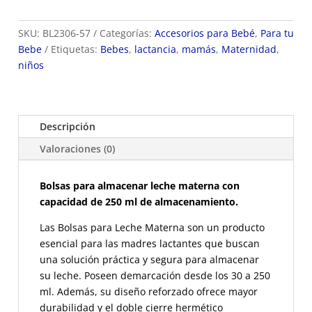
para
Leche
SKU:
BL2306-57
Categorías:
Accesorios para Bebé
,
Para tu
Materna
Bebe
Etiquetas:
Bebes
,
lactancia
,
mamás
,
Maternidad
,
ref
niños
BL2306-
57
cantidad
Descripción
Valoraciones (0)
Bolsas para almacenar leche materna con
capacidad de 250 ml de almacenamiento.
Las Bolsas para Leche Materna son un producto
esencial para las madres lactantes que buscan
una solución práctica y segura para almacenar
su leche. Poseen demarcación desde los 30 a 250
ml. Además, s
u diseño reforzado ofrece mayor
durabilidad y el doble cierre hermético