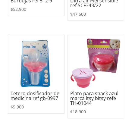
Burbujas ref 512-9
Ultra air Piel sensible
ref SCF343/22
$
52.900
$
47.600
Tetero dosificador de
Plato para snack azul
medicina ref gb-0997
marca itsy bitsy refe
TH-01044
$
9.900
$
18.900