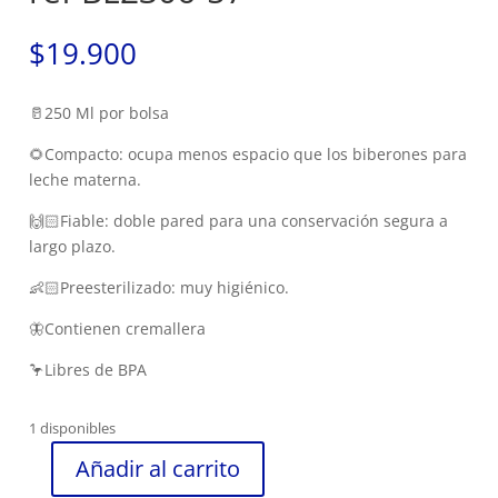
$
19.900
🥛250 Ml por bolsa
🌻Compacto: ocupa menos espacio que los biberones para
leche materna.
🙌🏻Fiable: doble pared para una conservación segura a
largo plazo.
👶🏻Preesterilizado: muy higiénico.
🦋Contienen cremallera
🦩Libres de BPA
1 disponibles
Añadir al carrito
Bolsas