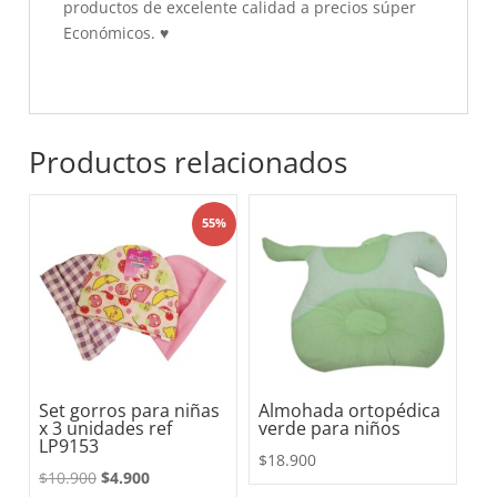
productos de excelente calidad a precios súper
Económicos.
♥
Productos relacionados
55%
Set gorros para niñas
Almohada ortopédica
x 3 unidades ref
verde para niños
LP9153
$
18.900
El
El
$
10.900
$
4.900