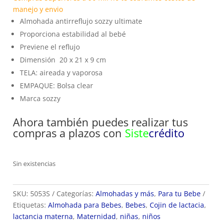
manejo y envio
Almohada antirreflujo sozzy ultimate
Proporciona estabilidad al bebé
Previene el reflujo
Dimensión 20 x 21 x 9 cm
TELA: aireada y vaporosa
EMPAQUE: Bolsa clear
Marca sozzy
Ahora también puedes realizar tus
compras a plazos con
Siste
crédito
Sin existencias
SKU:
5053S
Categorías:
Almohadas y más
,
Para tu Bebe
Etiquetas:
Almohada para Bebes
,
Bebes
,
Cojin de lactacia
,
lactancia materna
,
Maternidad
,
niñas
,
niños