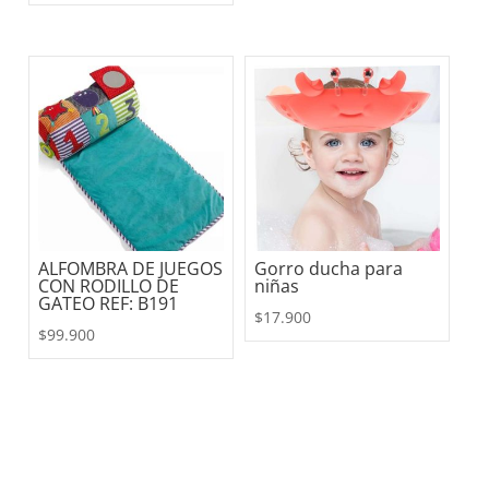
precio
precio
original
actual
era:
es:
$10.900.
$4.900.
ALFOMBRA DE JUEGOS
Gorro ducha para
CON RODILLO DE
niñas
GATEO REF: B191
$
17.900
$
99.900