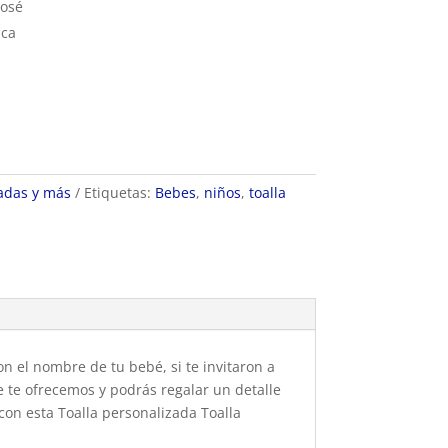
José
ica
adas y más
Etiquetas:
Bebes
,
niños
,
toalla
n el nombre de tu bebé, si te invitaron a
 te ofrecemos y podrás regalar un detalle
con esta Toalla personalizada Toalla