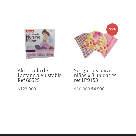
55%
Almohada de
Set gorros para
Lactancia Ajustable
niñas x 3 unidades
Ref 66525
ref LP9153
El
El
$
123.900
$
10.900
$
4.900
precio
precio
original
actual
era:
es:
$10.900.
$4.900.