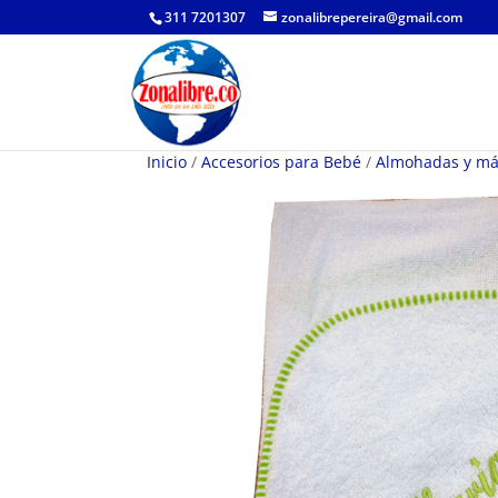
311 7201307
zonalibrepereira@gmail.com
Inicio
/
Accesorios para Bebé
/
Almohadas y m