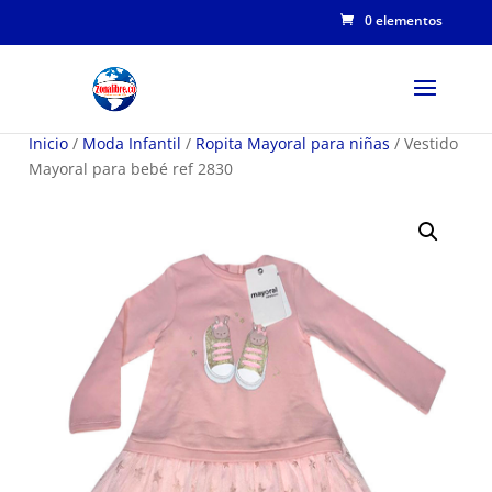
0 elementos
Inicio
/
Moda Infantil
/
Ropita Mayoral para niñas
/ Vestido
Mayoral para bebé ref 2830