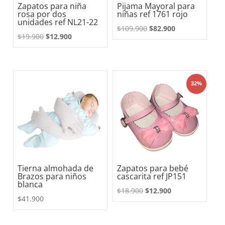
Zapatos para niña
Pijama Mayoral para
rosa por dos
niñas ref 1761 rojo
unidades ref NL21-22
El
El
$
109.900
$
82.900
El
El
$
19.900
$
12.900
precio
precio
precio
precio
original
actual
original
actual
era:
es:
era:
es:
$109.900.
$82.900.
32%
$19.900.
$12.900.
Tierna almohada de
Zapatos para bebé
Brazos para niños
cascarita ref JP151
blanca
El
El
$
18.900
$
12.900
$
41.900
precio
precio
original
actual