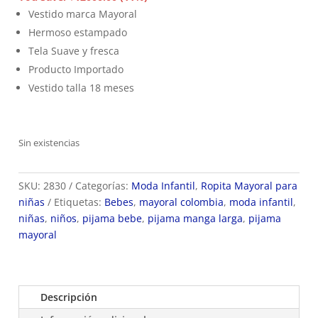
era:
es:
Vestido marca Mayoral
$106.900.
$94.900.
Hermoso estampado
Tela Suave y fresca
Producto Importado
Vestido talla 18 meses
Sin existencias
SKU:
2830
Categorías:
Moda Infantil
,
Ropita Mayoral para
niñas
Etiquetas:
Bebes
,
mayoral colombia
,
moda infantil
,
niñas
,
niños
,
pijama bebe
,
pijama manga larga
,
pijama
mayoral
Descripción