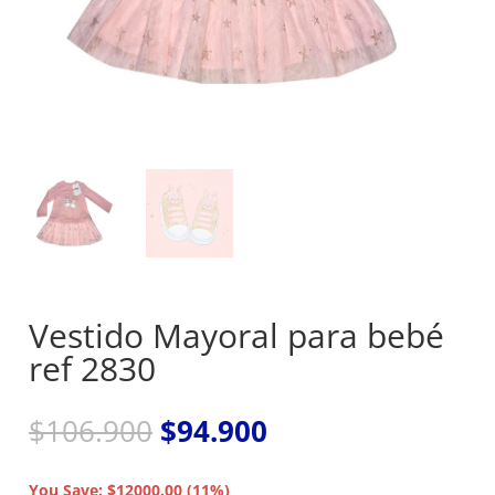
Vestido Mayoral para bebé
ref 2830
El
El
$
106.900
$
94.900
precio
precio
original
actual
You Save: $12000.00 (11%)