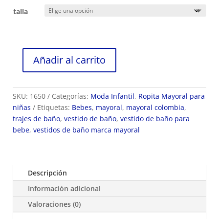
talla
Añadir al carrito
Vestido
de
Baño
SKU:
1650
Categorías:
Moda Infantil
,
Ropita Mayoral para
marca
niñas
Etiquetas:
Bebes
,
mayoral
,
mayoral colombia
,
Mayoral
trajes de baño
,
vestido de baño
,
vestido de baño para
Ref
bebe
,
vestidos de baño marca mayoral
1650R
cantidad
Descripción
Información adicional
Valoraciones (0)