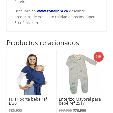
Pereira
Descubre en
www.zonalibre.co
descubre
productos de excelente calidad a precios súper
Económicos.
♥
Productos relacionados
21%
Fular porta bebé ref
Enterizo Mayoral para
BG01
bebé ref 2517
El
El
$
85.900
$
97.900
$
76.900