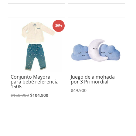
precio
precio
original
actual
era:
es:
30%
$97.900.
$76.900.
Conjunto Mayoral
Juego de almohada
para bebé referencia
por 3 Primordial
1508
$
49.900
El
El
$
150.900
$
104.900
precio
precio
original
actual
era:
es:
$150.900.
$104.900.