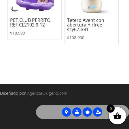
PET CLUB PERRITO
Tetero Avent con
REF CL2102 9-12
abertura Airfree
scy673/81
$
18.900
$
108.900
Diseñado por
AgenciaOxigeno.com
0