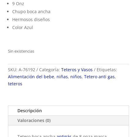
9 Onz
Chupo boca ancha
Hermosos diseños
Color Azul
Sin existencias
SKU:
A-76192
Categoría:
Teteros y Vasos
Etiquetas:
Alimentación del bebe
,
niñas
,
niños
,
Tetero anti gas
,
teteros
Descripción
Valoraciones (0)
Tetero boca ancha
antigás
de 8 onza marca