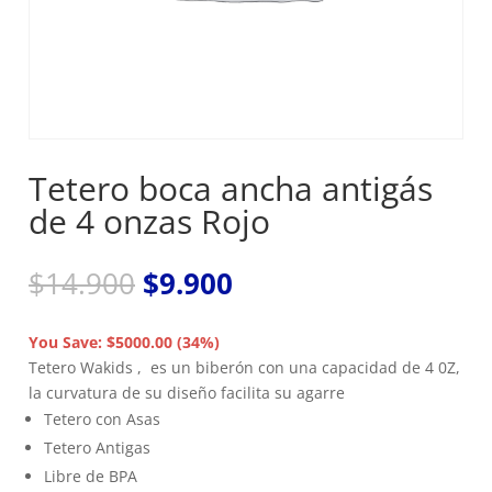
Tetero boca ancha antigás
de 4 onzas Rojo
El
El
$
14.900
$
9.900
precio
precio
original
actual
You Save: $5000.00 (34%)
era:
es:
Tetero Wakids , es un biberón con una capacidad de 4 0Z,
$14.900.
$9.900.
la curvatura de su diseño facilita su agarre
Tetero con Asas
Tetero Antigas
Libre de BPA