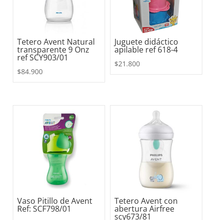
Tetero Avent Natural
Juguete didáctico
transparente 9 Onz
apilable ref 618-4
ref SCY903/01
$
21.800
$
84.900
Vaso Pitillo de Avent
Tetero Avent con
Ref: SCF798/01
abertura Airfree
scy673/81