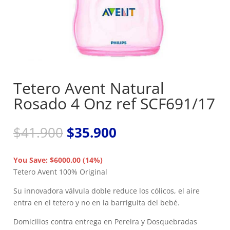
Tetero Avent Natural
Rosado 4 Onz ref SCF691/17
El
El
$
41.900
$
35.900
precio
precio
original
actual
You Save: $6000.00 (14%)
era:
es:
Tetero Avent 100% Original
$41.900.
$35.900.
Su innovadora válvula doble reduce los cólicos, el aire
entra en el tetero y no en la barriguita del bebé.
Domicilios contra entrega en Pereira y Dosquebradas