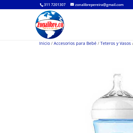
311 7201307
zonalibrepereira@gmail.com
Inicio
/
Accesorios para Bebé
/
Teteros y Vasos
/