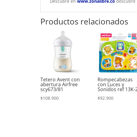
Descubre en
www.zonalibre.co
descubre 
Productos relacionados
Tetero Avent con
Rompecabezas
abertura Airfree
con Luces y
scy673/81
Sonidos ref 13K-
$
108.900
$
92.900