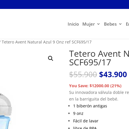
Inicio
Mujer
Bebes
E
 Tetero Avent Natural Azul 9 Onz ref SCF695/17
Tetero Avent N
SCF695/17
El
$
55.900
$
43.900
precio
original
You Save: $12000.00 (21%)
era:
Su innovadora válvula doble red
$55.900.
en la barriguita del bebé.
1 biberón antigas
9 onz
Fácil de lavar
libre de BPA