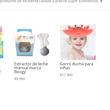
productos de excelente calidad a precios súper Económicos.
♥
Extractor de leche
Gorro ducha para
manual marca
niñas
2
Boogy
$
17.900
$
9.900