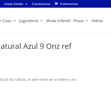
Iniciar Sesión
Contáctenos
0 elementos
n Casa
Juguetería
Moda Infantil
Pesca
Videos
atural Azul 9 Onz ref
El
precio
actual
es:
uce los cólicos, el aire entra en el tetero y no
$43.900.