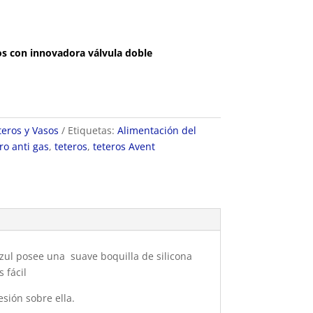
os con innovadora válvula doble
teros y Vasos
Etiquetas:
Alimentación del
ro anti gas
,
teteros
,
teteros Avent
Azul posee una suave boquilla de silicona
 fácil
esión sobre ella.