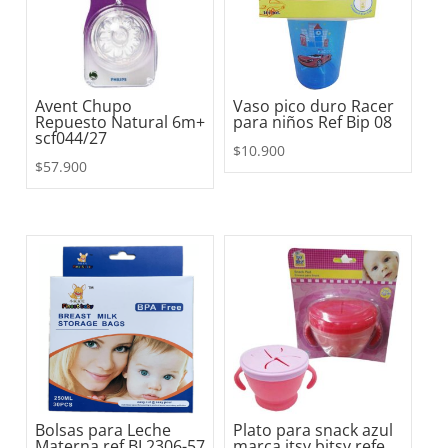
Avent Chupo
Vaso pico duro Racer
Repuesto Natural 6m+
para niños Ref Bip 08
scf044/27
$
10.900
$
57.900
Bolsas para Leche
Plato para snack azul
Materna ref BL2306-57
marca itsy bitsy refe