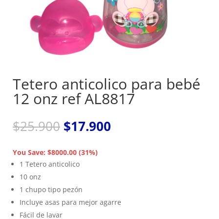
Tetero anticolico para bebé
12 onz ref AL8817
El
El
$
25.900
$
17.900
precio
precio
original
actual
You Save: $8000.00 (31%)
era:
es:
1 Tetero anticolico
$25.900.
$17.900.
10 onz
1 chupo tipo pezón
Incluye asas para mejor agarre
Fácil de lavar