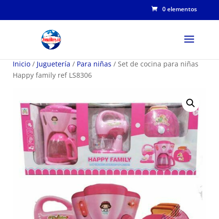
0 elementos
Inicio
/
Juguetería
/
Para niñas
/ Set de cocina para niñas
Happy family ref LS8306