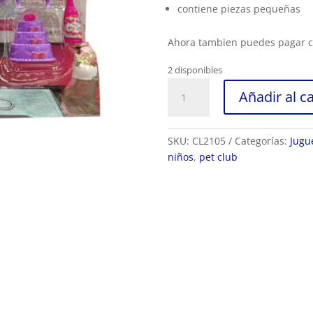
contiene piezas pequeñas
Ahora tambien puedes pagar 
2 disponibles
PET
Añadir al ca
CLUB
MASCOTAS
DE
SKU:
CL2105
Categorías:
Jugu
FIESTA
niños
,
pet club
RF
CL2105
cantidad