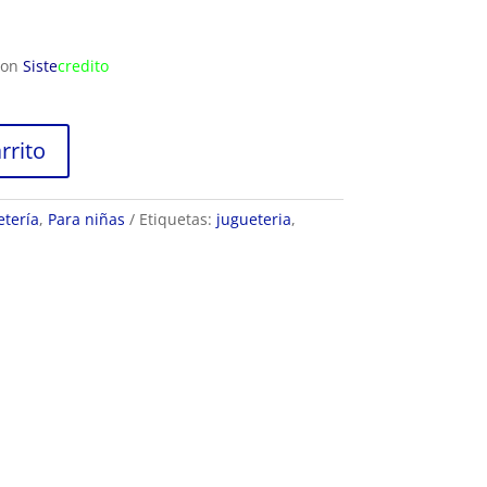
con
Siste
credito
rrito
etería
,
Para niñas
Etiquetas:
jugueteria
,