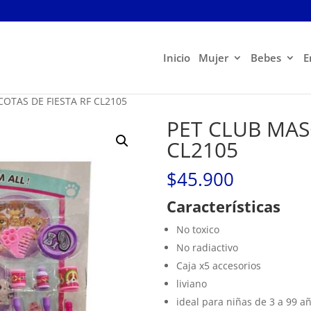
Inicio
Mujer
Bebes
E
COTAS DE FIESTA RF CL2105
PET CLUB MAS
CL2105
$
45.900
Características
No toxico
No radiactivo
Caja x5 accesorios
liviano
ideal para niñas de 3 a 99 a