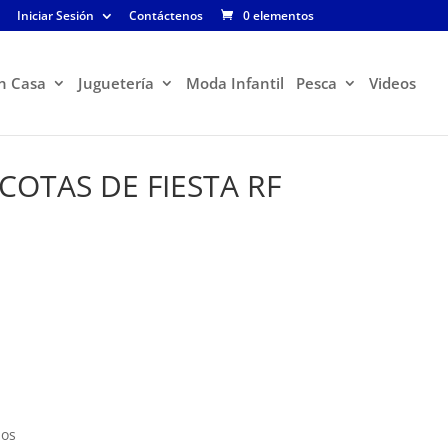
Iniciar Sesión
Contáctenos
0 elementos
n Casa
Juguetería
Moda Infantil
Pesca
Videos
COTAS DE FIESTA RF
ños