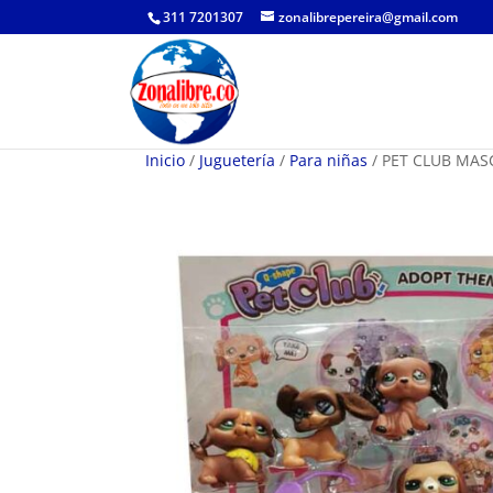
311 7201307
zonalibrepereira@gmail.com
Inicio
/
Juguetería
/
Para niñas
/ PET CLUB MAS