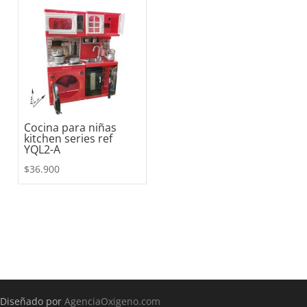
Cocina para niñas
kitchen series ref
YQL2-A
$
36.900
Diseñado por
AgenciaOxigeno.com