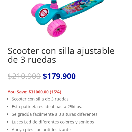
Scooter con silla ajustable
de 3 ruedas
El
El
$
210.900
$
179.900
precio
precio
original
actual
You Save: $31000.00 (15%)
era:
es:
Scooter con silla de 3 ruedas
$210.900.
$179.900.
Esta patineta es ideal hasta 25kilos.
Se gradúa fácilmente a 3 alturas diferentes
Luces Led de diferentes colores y sonidos
Apoya pies con antideslizante