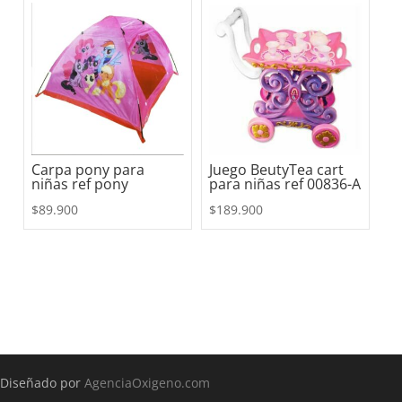
Carpa pony para
Juego BeutyTea cart
niñas ref pony
para niñas ref 00836-A
$
89.900
$
189.900
Diseñado por
AgenciaOxigeno.com