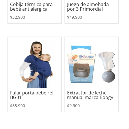
Cobija térmica para
Juego de almohada
bebé antialergica
por 3 Primordial
$
32.900
$
49.900
Fular porta bebé ref
Extractor de leche
BG01
manual marca Boogy
$
85.900
$
9.900