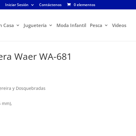
Iniciar Sesión
Contáctenos
0 elementos
n Casa
Juguetería
Moda Infantil
Pesca
Videos
lera Waer WA-681
El
precio
actual
es:
Pereira y Dosquebradas
$39.900.
,5 mm),