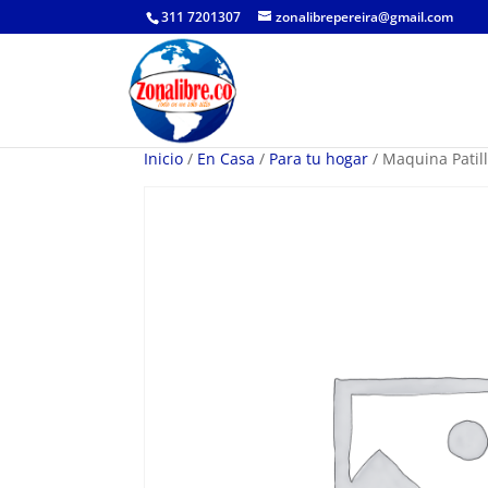
311 7201307
zonalibrepereira@gmail.com
Inicio
/
En Casa
/
Para tu hogar
/ Maquina Patil