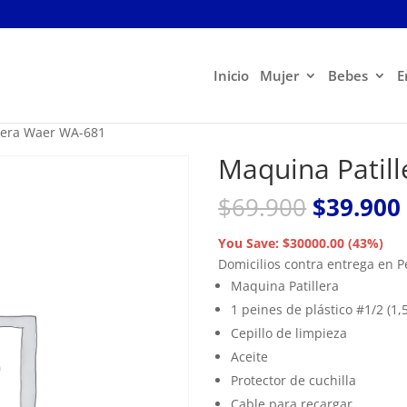
Inicio
Mujer
Bebes
E
lera Waer WA-681
Maquina Patil
El
$
69.900
$
39.900
precio
original
You Save: $30000.00 (43%)
era:
Domicilios contra entrega en 
$69.900.
Maquina Patillera
1 peines de plástico #1/2 (1
Cepillo de limpieza
Aceite
Protector de cuchilla
Cable para recargar