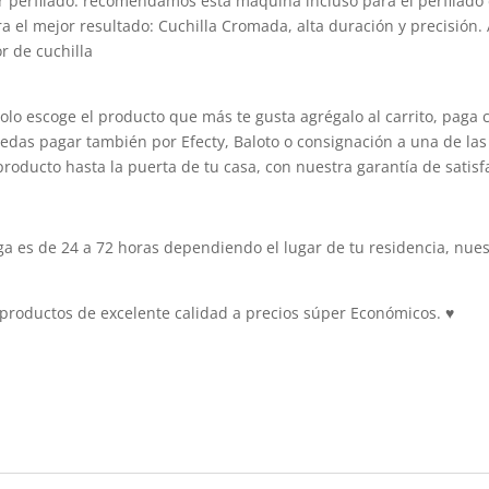
jor perfilado. recomendamos esta máquina incluso para el perfilado
ara el mejor resultado: Cuchilla Cromada, alta duración y precisión. 
or de cuchilla
olo escoge el producto que más te gusta agrégalo al carrito, paga 
edas pagar también por Efecty, Baloto o consignación a una de las 
producto hasta la puerta de tu casa, con nuestra garantía de satisf
es de 24 a 72 horas dependiendo el lugar de tu residencia, nuest
roductos de excelente calidad a precios súper Económicos.
♥