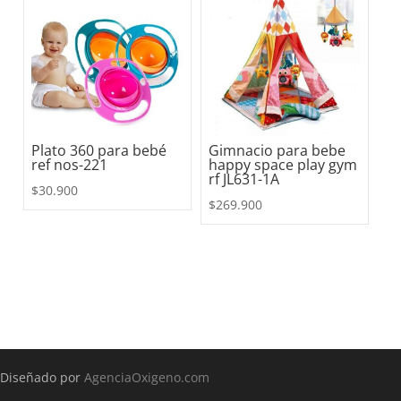
Plato 360 para bebé
Gimnacio para bebe
ref nos-221
happy space play gym
rf JL631-1A
$
30.900
$
269.900
Diseñado por
AgenciaOxigeno.com