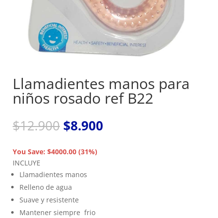
Llamadientes manos para
niños rosado ref B22
El
El
$
12.900
$
8.900
precio
precio
original
actual
You Save: $4000.00 (31%)
era:
es:
INCLUYE
$12.900.
$8.900.
Llamadientes manos
Relleno de agua
Suave y resistente
Mantener siempre frio