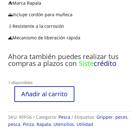
⛺Marca Rapala
🌄Incluye cordón para muñeca
💧Resistente a la corrosión
🌊Mecanismo de liberación rápida
Ahora también puedes realizar tus
compras a plazos con
Siste
crédito
1 disponibles
Añadir al carrito
Gripper
de
Pesca
SKU:
RFFG6
Categoría:
Pesca
Etiquetas:
Gripper
,
peces
,
Rapala
pesca
,
Pinza
,
Rapala
,
Utensilios
,
Utilidad
ref
RFFG6