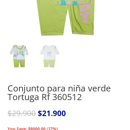
Conjunto para niña verde
Tortuga Rf 360512
El
El
$
29.900
$
21.900
precio
precio
original
actual
You Save: $8000.00 (27%)