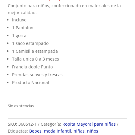
era:
es:
Conjunto para niños, confeccionado en materiales de la
$29.900.
$21.900.
mejor calidad.
Incluye
1 Pantalon
1 gorra
1 saco estampado
1 Camisilla estampada
Talla unica 0 a 3 meses
Franela doble Punto
Prendas suaves y frescas
Producto Nacional
Sin existencias
SKU:
360512-1
Categoría:
Ropita Mayoral para niñas
Etiquetas:
Bebes
,
moda infantil
,
niñas
,
niños