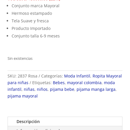
era:
es:
Conjunto marca Mayoral
$165.900.
$129.900.
Hermoso estampado
Tela Suave y fresca
Producto Importado
Conjunto talla 6-9 meses
Sin existencias
SKU:
2837 Rosa
Categorías:
Moda Infantil
,
Ropita Mayoral
para niñas
Etiquetas:
Bebes
,
mayoral colombia
,
moda
infantil
,
niñas
,
niños
,
pijama bebe
,
pijama manga larga
,
pijama mayoral
Descripción