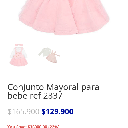
Conjunto Mayoral para
bebe ref 2837
El
El
$
165.900
$
129.900
precio
precio
original
actual
You Save: $36000.00 (22%)