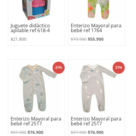
Juguete didáctico
Enterizo Mayoral para
apilable ref 618-4
bebé ref 1764
El
El
$
21.800
$
79.900
$
55.900
precio
precio
original
actual
era:
es:
21%
21%
$79.900.
$55.900.
Enterizo Mayoral para
Enterizo Mayoral para
bebé ref 2517
bebé ref 2517
El
El
El
El
$
97.900
$
76.900
$
97.900
$
76.900