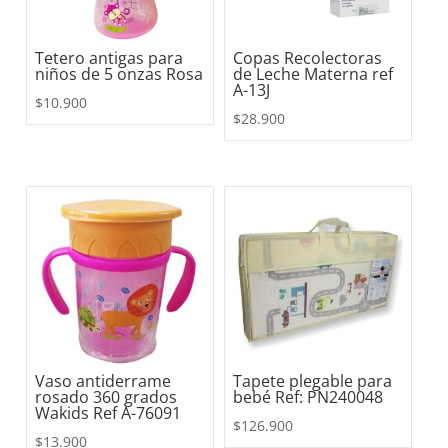
Tetero antigas para
Copas Recolectoras
niños de 5 onzas Rosa
de Leche Materna ref
A-13J
$
10.900
$
28.900
Vaso antiderrame
Tapete plegable para
rosado 360 grados
bebé Ref: PN240048
Wakids Ref A-76091
$
126.900
$
13.900