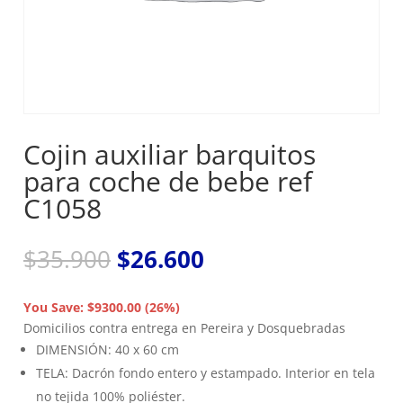
Cojin auxiliar barquitos
para coche de bebe ref
C1058
El
El
$
35.900
$
26.600
precio
precio
original
actual
You Save: $9300.00 (26%)
era:
es:
Domicilios contra entrega en Pereira y Dosquebradas
$35.900.
$26.600.
DIMENSIÓN: 40 x 60 cm
TELA: Dacrón fondo entero y estampado. Interior en tela
no tejida 100% poliéster.