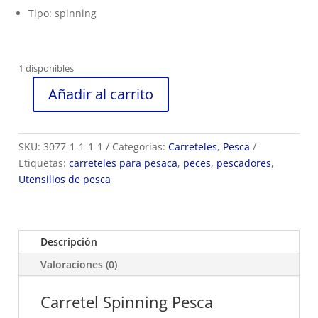
Tipo: spinning
1 disponibles
Añadir al carrito
Carretel
Spinning
Pesca
SKU:
3077-1-1-1-1
Categorías:
Carreteles
,
Pesca
Ref:
Etiquetas:
carreteles para pesaca
,
peces
,
pescadores
,
X500
Utensilios de pesca
cantidad
Descripción
Valoraciones (0)
Carretel Spinning Pesca