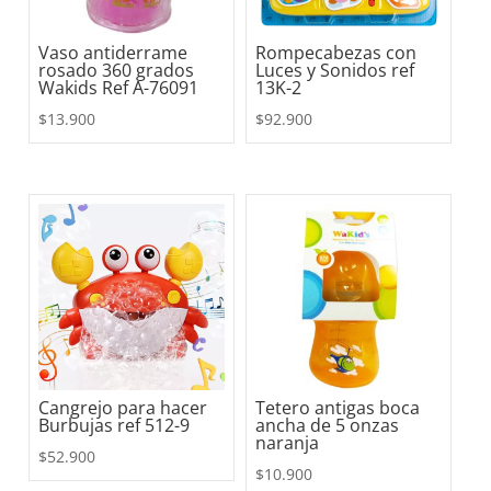
Vaso antiderrame
Rompecabezas con
rosado 360 grados
Luces y Sonidos ref
Wakids Ref A-76091
13K-2
$
13.900
$
92.900
Cangrejo para hacer
Tetero antigas boca
Burbujas ref 512-9
ancha de 5 onzas
naranja
$
52.900
$
10.900