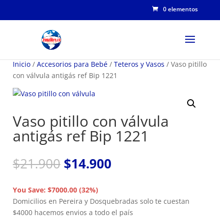
0 elementos
Inicio
/
Accesorios para Bebé
/
Teteros y Vasos
/ Vaso pitillo
con válvula antigás ref Bip 1221
Vaso pitillo con válvula
antigás ref Bip 1221
El
El
$
21.900
$
14.900
precio
precio
original
actual
You Save: $7000.00 (32%)
era:
es:
Domicilios en Pereira y Dosquebradas solo te cuestan
$21.900.
$14.900.
$4000 hacemos envios a todo el país