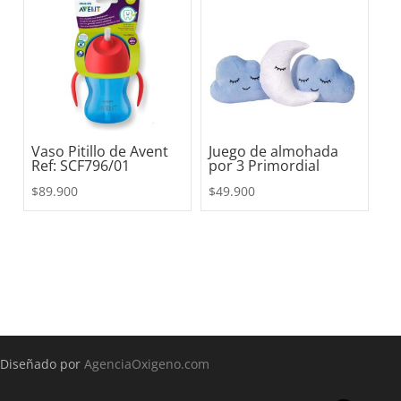
Vaso Pitillo de Avent
Juego de almohada
Ref: SCF796/01
por 3 Primordial
$
89.900
$
49.900
Diseñado por
AgenciaOxigeno.com