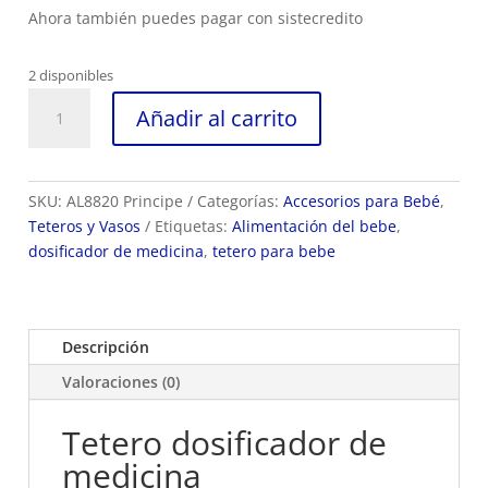
Ahora también puedes pagar con sistecredito
2 disponibles
Tetero
Añadir al carrito
dosificador
de
medicina
cantidad
SKU:
AL8820 Principe
Categorías:
Accesorios para Bebé
,
Teteros y Vasos
Etiquetas:
Alimentación del bebe
,
dosificador de medicina
,
tetero para bebe
Descripción
Valoraciones (0)
Tetero dosificador de
medicina