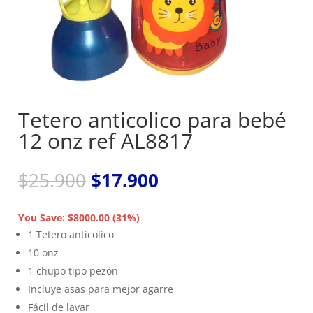
Tetero anticolico para bebé
12 onz ref AL8817
El
El
$
25.900
$
17.900
precio
precio
original
actual
You Save: $8000.00 (31%)
era:
es:
1 Tetero anticolico
$25.900.
$17.900.
10 onz
1 chupo tipo pezón
Incluye asas para mejor agarre
Fácil de lavar