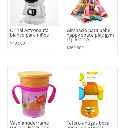
Orinal Astronauta
Gimnacio para bebe
blanco para niños
happy space play gym
rf JL631-1A
$
49.900
$
269.900
Vaso antiderrame
Tetero antigas boca
rosado 360 grados
ancha de 5 onzas