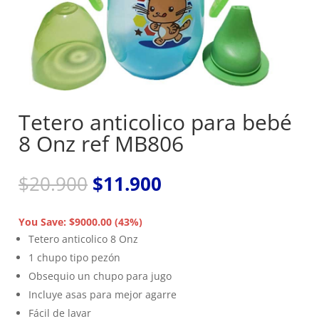
Tetero anticolico para bebé
8 Onz ref MB806
El
El
$
20.900
$
11.900
precio
precio
original
actual
You Save: $9000.00 (43%)
era:
es:
Tetero anticolico 8 Onz
$20.900.
$11.900.
1 chupo tipo pezón
Obsequio un chupo para jugo
Incluye asas para mejor agarre
Fácil de lavar