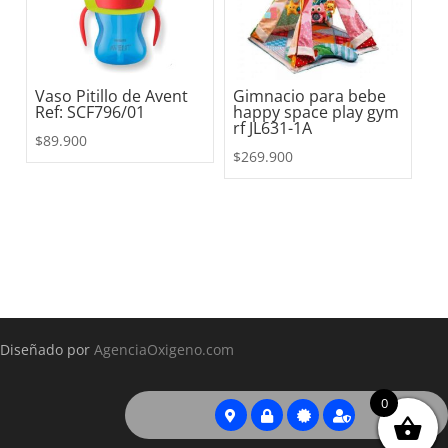
Vaso Pitillo de Avent
Gimnacio para bebe
Ref: SCF796/01
happy space play gym
rf JL631-1A
$
89.900
$
269.900
Diseñado por
AgenciaOxigeno.com
0