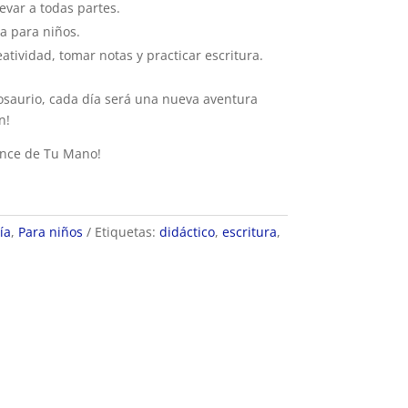
llevar a todas partes.
ra para niños.
atividad, tomar notas y practicar escritura.
nosaurio, cada día será una nueva aventura
n!
cance de Tu Mano!
ía
,
Para niños
Etiquetas:
didáctico
,
escritura
,