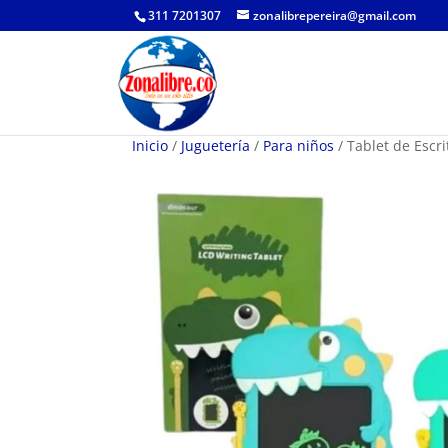
311 7201307
zonalibrepereira@gmail.com
Inicio
/
Juguetería
/
Para niños
/ Tablet de Escr