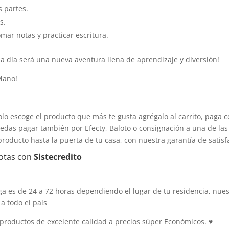
s partes.
s.
omar notas y practicar escritura.
da día será una nueva aventura llena de aprendizaje y diversión!
 Mano!
olo escoge el producto que más te gusta agrégalo al carrito, paga c
edas pagar también por Efecty, Baloto o consignación a una de las 
producto hasta la puerta de tu casa, con nuestra garantía de satisf
otas con
Sistecredito
 es de 24 a 72 horas dependiendo el lugar de tu residencia, nuest
a todo el país
productos de excelente calidad a precios súper Económicos.
♥