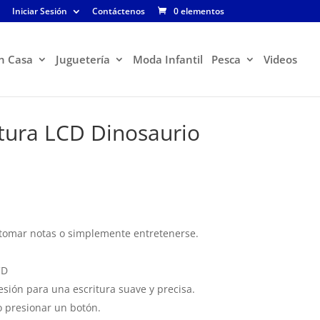
Iniciar Sesión
Contáctenos
0 elementos
n Casa
Juguetería
Moda Infantil
Pesca
Videos
itura LCD Dinosaurio
, tomar notas o simplemente entretenerse.
CD
esión para una escritura suave y precisa.
o presionar un botón.