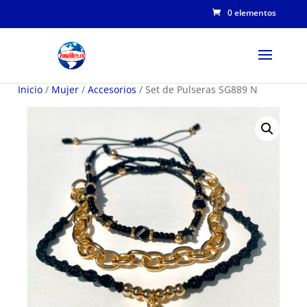
0 elementos
Inicio
/
Mujer
/
Accesorios
/ Set de Pulseras SG889 N