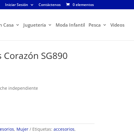
Iniciar Sesión
Contáctenos
0 elementos
n Casa
Juguetería
Moda Infantil
Pesca
Videos
as Corazón SG890
oche independiente
esorios
,
Mujer
Etiquetas:
accesorios
,