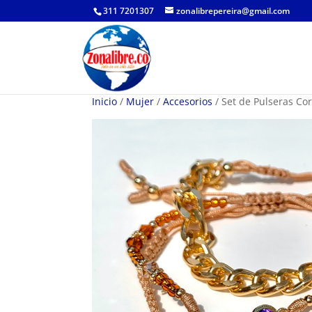
311 7201307
zonalibrepereira@gmail.com
Inicio
/
Mujer
/
Accesorios
/ Set de Pulseras Co