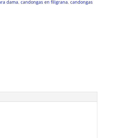
para dama
,
candongas en filigrana
,
candongas