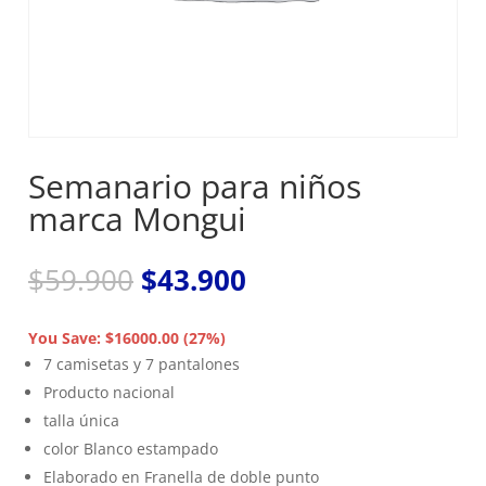
Semanario para niños
marca Mongui
El
El
$
59.900
$
43.900
precio
precio
original
actual
You Save: $16000.00 (27%)
era:
es:
7 camisetas y 7 pantalones
$59.900.
$43.900.
Producto nacional
talla única
color Blanco estampado
Elaborado en Franella de doble punto