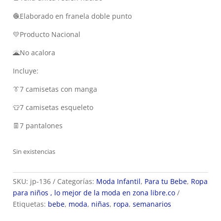
🧶Elaborado en franela doble punto
💛Producto Nacional
🌋No acalora
Incluye:
👔7 camisetas con manga
👕7 camisetas esqueleto
👖7 pantalones
Sin existencias
SKU:
jp-136
Categorías:
Moda Infantil
,
Para tu Bebe
,
Ropa
para niños , lo mejor de la moda en zona libre.co
Etiquetas:
bebe
,
moda
,
niñas
,
ropa
,
semanarios