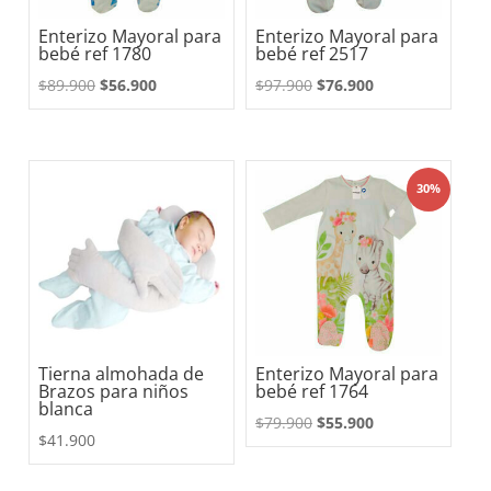
Enterizo Mayoral para
Enterizo Mayoral para
bebé ref 1780
bebé ref 2517
El
El
El
El
$
89.900
$
56.900
$
97.900
$
76.900
precio
precio
precio
precio
original
actual
original
actual
era:
es:
era:
es:
30%
$89.900.
$56.900.
$97.900.
$76.900.
Tierna almohada de
Enterizo Mayoral para
Brazos para niños
bebé ref 1764
blanca
El
El
$
79.900
$
55.900
$
41.900
precio
precio
original
actual