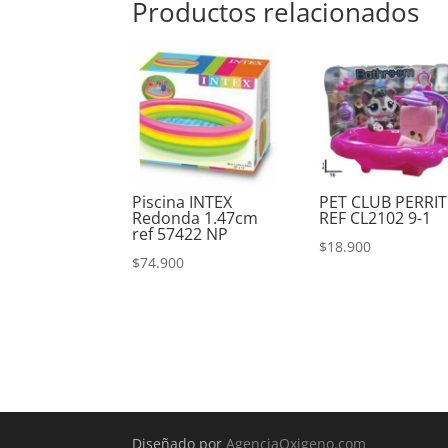
Productos relacionados
Piscina INTEX
PET CLUB PERRI
Redonda 1.47cm
REF CL2102 9-1
ref 57422 NP
$
18.900
$
74.900
Diseñado por
AgenciaOxigeno.com