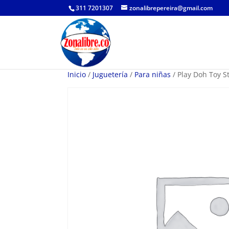
311 7201307
zonalibrepereira@gmail.com
Inicio
/
Juguetería
/
Para niñas
/ Play Doh Toy S