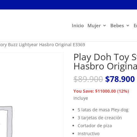
Inicio
Mujer
Bebes
E
tory Buzz Lightyear Hasbro Original E3369
Play Doh Toy S
Hasbro Origin
El
$
89.900
$
78.900
precio
original
You Save: $11000.00 (12%)
era:
Incluye
$89.900.
5 latas de masa Pley-dog
3 tarjetas de creación
Cortador de piza
Instructivo