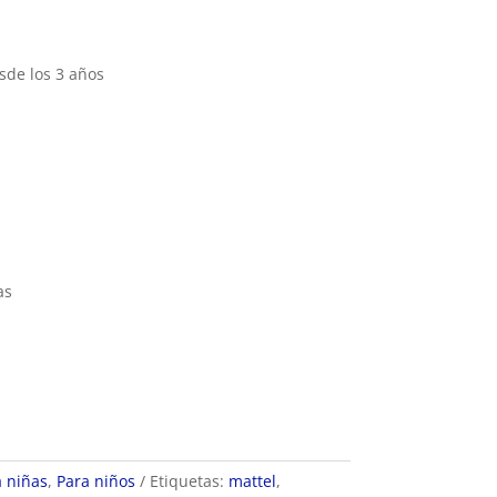
de los 3 años
as
a niñas
,
Para niños
Etiquetas:
mattel
,