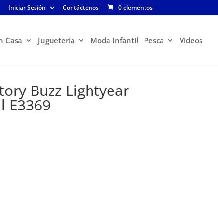
Iniciar Sesión
Contáctenos
0 elementos
n Casa
Juguetería
Moda Infantil
Pesca
Videos
tory Buzz Lightyear
al E3369
El
precio
actual
es:
$78.900.